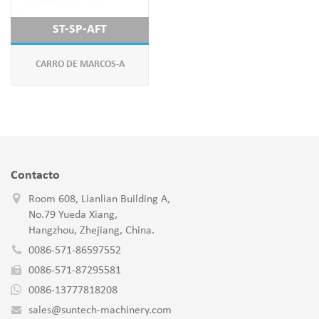
ST-SP-AFT
CARRO DE MARCOS-A
Contacto
Room 608, Lianlian Building A,
No.79 Yueda Xiang,
Hangzhou, Zhejiang, China.
0086-571-86597552
0086-571-87295581
0086-13777818208
sales@suntech-machinery.com