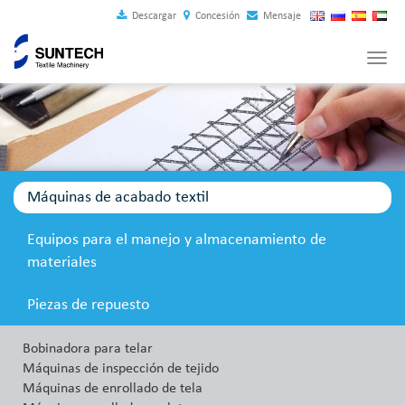
Descargar
Concesión
Mensaje
Tog
navi
Máquinas de acabado textil
Equipos para el manejo y almacenamiento de
materiales
Piezas de repuesto
Bobinadora para telar
Máquinas de inspección de tejido
Máquinas de enrollado de tela