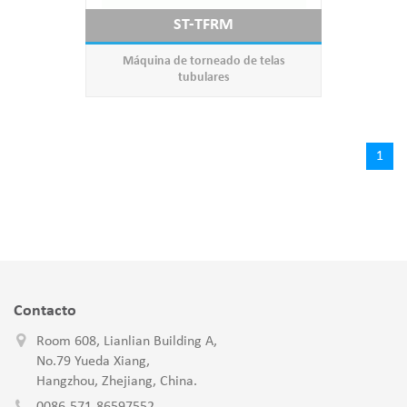
ST-TFRM
Máquina de torneado de telas
tubulares
1
Contacto
Room 608, Lianlian Building A,
No.79 Yueda Xiang,
Hangzhou, Zhejiang, China.
0086-571-86597552