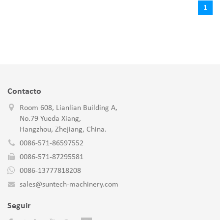
1
Contacto
Room 608, Lianlian Building A,
No.79 Yueda Xiang,
Hangzhou, Zhejiang, China.
0086-571-86597552
0086-571-87295581
0086-13777818208
sales@suntech-machinery.com
Seguir