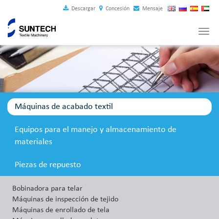
Descargar
Concesión
Mensaje
Tog
navi
Máquinas de acabado textil
Equipos para el manejo y almacenamiento de
materiales
Piezas de repuesto
Bobinadora para telar
Máquinas de inspección de tejido
Máquinas de enrollado de tela