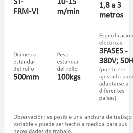
ST-
10-15
1,8 a 3
FRM-VI
m/min
metros
Especificacio
eléctricas
3FASES -
Diámetro
Peso
380V; 50
estándar
estándar
del rollo
del rollo
(puede ser
500mm
100kgs
ajustado par
adaptarse a
diferentes
países)
Observación: es posible una anchura de trabajo
variable y puede ser hecho a medida para sus
necesidades de trabajo.