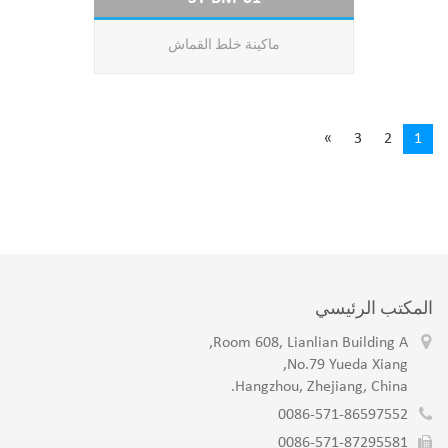
ماكينة خلط القماش
»
3
2
1
المكتب الرئيسي
Room 608, Lianlian Building A,
No.79 Yueda Xiang,
Hangzhou, Zhejiang, China.
0086-571-86597552
0086-571-87295581