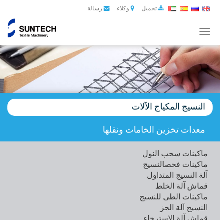
تحميل
وكلاء
رسالة
Toggle
navigation
النسيج المكياج الآلات
معدات تخزين الخامات ونقلها
ماكینات سحب النول
ماكینات فحصالنسیج
آلة النسيج المتداول
قماش آلة الخلط
ماكينات الطى للنسيج
النسيج آلة الحز
قماش آلة الاسترخاء