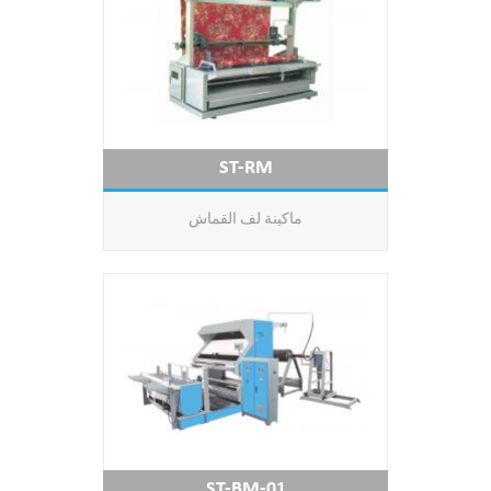
ST-RM
ماكينة لف القماش
ST-BM-01