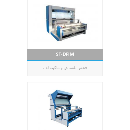
ST-DFIM
فحص للقماش و ماكينة لف