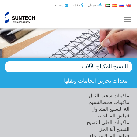
تحميل
وكلاء
رسالة
Toggle
navigation
النسيج المكياج الآلات
معدات تخزين الخامات ونقلها
ماكینات سحب النول
ماكینات فحصالنسیج
آلة النسيج المتداول
قماش آلة الخلط
ماكينات الطى للنسيج
النسيج آلة الحز
قماش آلة الاسترخاء