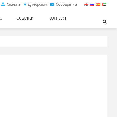
Скачать
Дилерская
Сообщение
С
ССЫЛКИ
КОНТАКТ
Аксессуары и запасные части
Gsm резак
Цифровой счетчик метража
Стоп-сенсор окончания ткани
Сенсор выравнивания краев
нож для резки ткани
Электрические направляющие для ткани
Фланцевый датчик натяжения
Приводное колесо переменного тока
портативный программ
Контроллер мотора
дисплей состояния зарядки батареи
Ручка управления для тележки с поддоном и электрического
укладчика