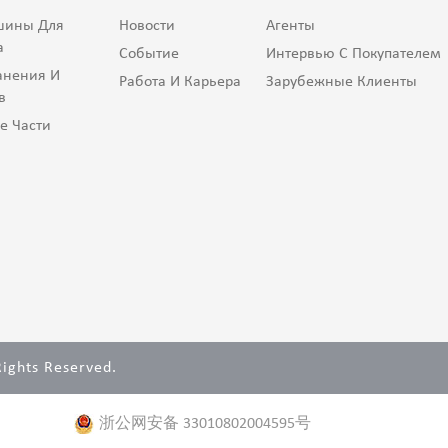
шины Для
Новости
Агенты
а
Событие
Интервью С Покупателем
анения И
Работа И Карьера
Зарубежные Клиенты
в
е Части
 Rights Reserved.
浙公网安备 33010802004595号