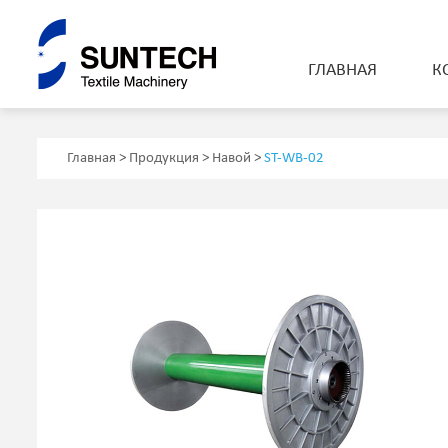
ГЛАВНАЯ
К
Вспомогательные машины для ткацкого
Главная
>
Продукция
>
Навой
>
ST-WB-02
производства
ИИ в текстильной промышленности
Машина проверки ткани
Дозаторы подъемных машин
Перемоточная машина
машины дозирования ткани
Складывающая машина
Машина для продольной резки ткани
Машина расслабления ткани
Автоматическая упаковочная машина
Автоматическое оборудование сшивания трубчатой ткани
Машина переворачивания трубчатой ткани
Машина для резки образцов ткани
Маска машинная