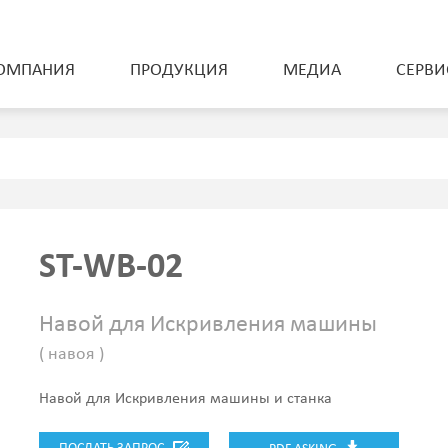
ОМПАНИЯ
ПРОДУКЦИЯ
МЕДИА
СЕРВИ
Оборудование для хранения и перевозки
материалов
Автоматический склад для хранения навоев
Гидравлические тележки для перевозки навоев
Моторизованные тележки для перевозки навоев
ST-WB-02
Тележки для перевозки рулонов ткани
тягач для А-рамной тележки
Навой
серия agv
Навой для Искривления машины
( навоя )
Навой для Искривления машины и станка