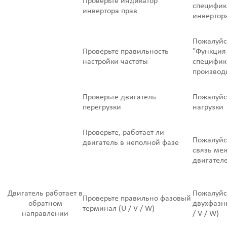
Проверьте индикатор
специфик
инвертора прав
инвертор
Пожалуйст
Проверьте правильность
"Функция
настройки частоты
специфик
производ
Проверьте двигатель
Пожалуйс
перегрузки
нагрузки
Проверьте, работает ли
Пожалуйст
двигатель в неполной фазе
связь ме
двигател
Двигатель работает в
Пожалуйс
Проверьте правильно фазовый
обратном
двухфазн
терминал (U / V / W)
направлении
/ V / W)