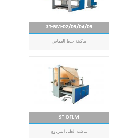
ST-BM-02/03/04/05
ماكينة خلط القماش
ST-DFLM
ماكينة الطى المزدوج