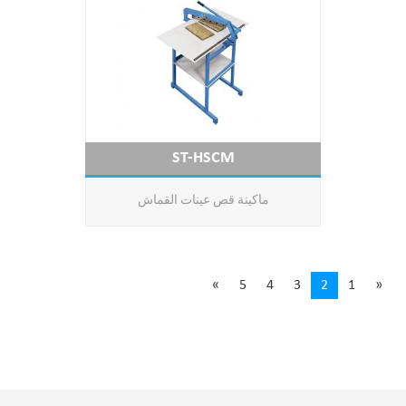
ST-HSCM
ماكينة قص عينات القماش
»
5
4
3
2
1
«