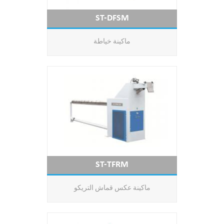
ST-DFSM
ماكينة خياطة
ST-TFRM
ماكينة عكس قماش التريكو