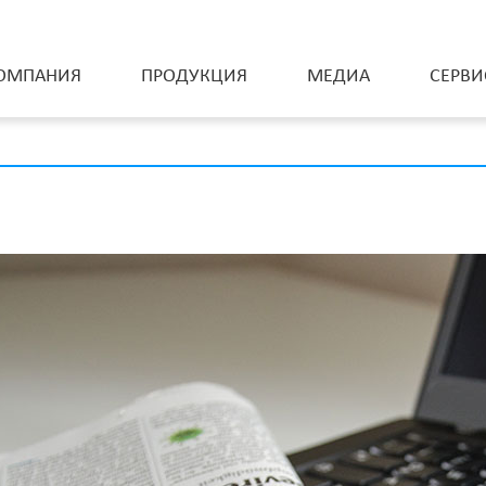
ОМПАНИЯ
ПРОДУКЦИЯ
МЕДИА
СЕРВИ
Оборудование для хранения и перевозки
материалов
Автоматический склад для хранения навоев
Гидравлические тележки для перевозки навоев
Моторизованные тележки для перевозки навоев
Тележки для перевозки рулонов ткани
тягач для А-рамной тележки
Навой
серия agv