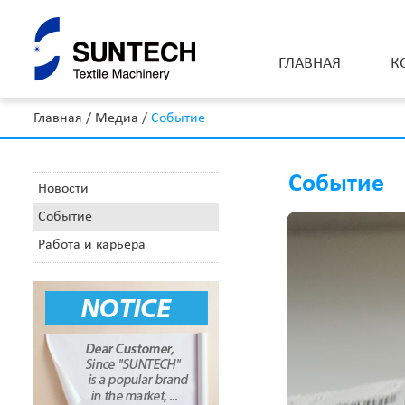
ГЛАВНАЯ
К
Главная
/
Медиа
/
Событие
Вспомогательные машины для ткацкого
производства
Событие
ИИ в текстильной промышленности
Новости
Машина проверки ткани
Дозаторы подъемных машин
Событие
Перемоточная машина
Работа и карьера
машины дозирования ткани
Складывающая машина
Машина для продольной резки ткани
Машина расслабления ткани
Автоматическая упаковочная машина
Автоматическое оборудование сшивания трубчатой ткани
Машина переворачивания трубчатой ткани
Машина для резки образцов ткани
Маска машинная