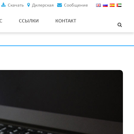
Скачать
Дилерская
Сообщение
С
ССЫЛКИ
КОНТАКТ
Аксессуары и запасные части
Gsm резак
Цифровой счетчик метража
Стоп-сенсор окончания ткани
Сенсор выравнивания краев
нож для резки ткани
Электрические направляющие для ткани
Фланцевый датчик натяжения
Приводное колесо переменного тока
портативный программ
Контроллер мотора
дисплей состояния зарядки батареи
Ручка управления для тележки с поддоном и электрического
укладчика