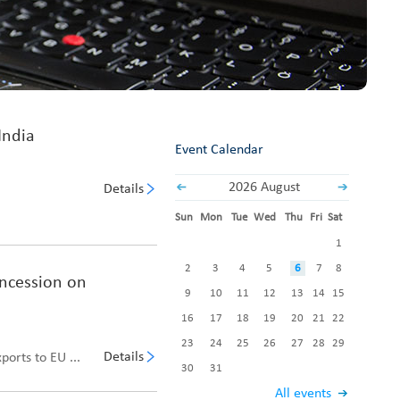
India
Event Calendar
2026 August
Details
Sun
Mon
Tue
Wed
Thu
Fri
Sat
1
2
3
4
5
6
7
8
ncession on
9
10
11
12
13
14
15
16
17
18
19
20
21
22
23
24
25
26
27
28
29
Details
orts to EU ...
30
31
All events