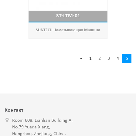
ST-LTM-01
SUNTECH Наматывающая Машина
«
1
2
3
4
5
Контакт
Room 608, Lianlian Building A,
No.79 Yueda Xiang,
Hangzhou, Zhejiang, China.