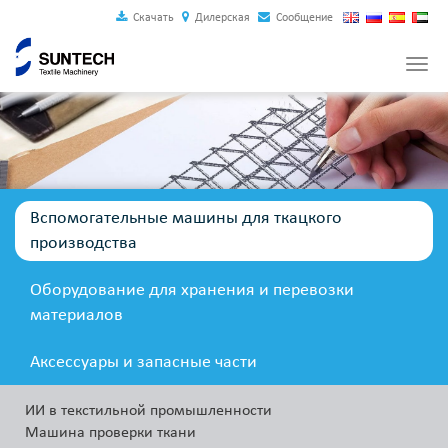
Скачать
Дилерская
Сообщение
Togg
navi
Вспомогательные машины для ткацкого
производства
Оборудование для хранения и перевозки
материалов
Аксессуары и запасные части
ИИ в текстильной промышленности
Машина проверки ткани