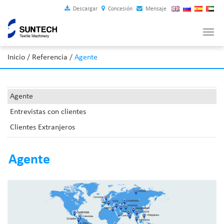
Descargar
Concesión
Mensaje
Tog
navi
Inicio
/
Referencia
/
Agente
Agente
Entrevistas con clientes
Clientes Extranjeros
Agente